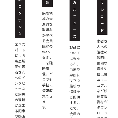
会
カ
ウ
コ
ル
ン
ン
疾患領
ニ
ロ
域の先
テ
ュ
ー
進的な
ン
ー
取組み
ド
ツ
が学べ
ス
る会員
患者さ
エキス
限定の
んへの
製品に
パート
Web
治療の
ついて
による
セミナ
説明に
はもち
疾患解
ーを随
便利な
ろん、
説や患
時開
資料や
治療や
者さん
催。ど
自己投
診断に
へのイ
こでも
与マニ
役立つ
ンタビ
手軽に
ュアル
最新の
ューな
情報収
など診
情報を
ど疾患
集でき
療支援
ご提供
の理解
ま
資材が
するこ
が深ま
す。
ダウン
とで、
る記事
ロード
会員の
や動画