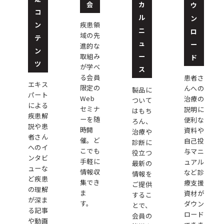
会
カ
ウ
コ
ル
ン
ン
疾患領
ニ
ロ
域の先
テ
ュ
ー
進的な
ン
ー
取組み
ド
ツ
が学べ
ス
る会員
患者さ
エキス
限定の
んへの
製品に
パート
Web
治療の
ついて
による
セミナ
説明に
はもち
疾患解
ーを随
便利な
ろん、
説や患
時開
資料や
治療や
者さん
催。ど
自己投
診断に
へのイ
こでも
与マニ
役立つ
ンタビ
手軽に
ュアル
最新の
ューな
情報収
など診
情報を
ど疾患
集でき
療支援
ご提供
の理解
ま
資材が
するこ
が深ま
す。
ダウン
とで、
る記事
ロード
会員の
や動画