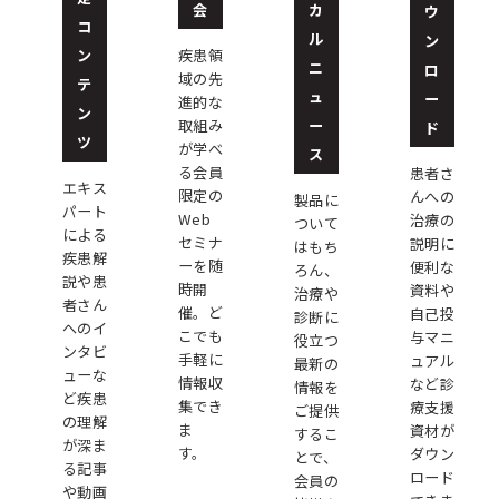
会
カ
ウ
コ
ル
ン
ン
疾患領
ニ
ロ
域の先
テ
ュ
ー
進的な
ン
ー
取組み
ド
ツ
が学べ
ス
る会員
患者さ
エキス
限定の
んへの
製品に
パート
Web
治療の
ついて
による
セミナ
説明に
はもち
疾患解
ーを随
便利な
ろん、
説や患
時開
資料や
治療や
者さん
催。ど
自己投
診断に
へのイ
こでも
与マニ
役立つ
ンタビ
手軽に
ュアル
最新の
ューな
情報収
など診
情報を
ど疾患
集でき
療支援
ご提供
の理解
ま
資材が
するこ
が深ま
す。
ダウン
とで、
る記事
ロード
会員の
や動画