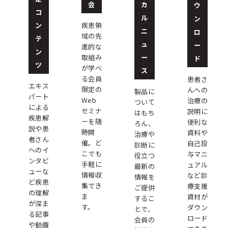
会
カ
ウ
コ
ル
ン
ン
疾患領
ニ
ロ
域の先
テ
ュ
ー
進的な
ン
ー
取組み
ド
ツ
が学べ
ス
る会員
患者さ
エキス
限定の
んへの
製品に
パート
Web
治療の
ついて
による
セミナ
説明に
はもち
疾患解
ーを随
便利な
ろん、
説や患
時開
資料や
治療や
者さん
催。ど
自己投
診断に
へのイ
こでも
与マニ
役立つ
ンタビ
手軽に
ュアル
最新の
ューな
情報収
など診
情報を
ど疾患
集でき
療支援
ご提供
の理解
ま
資材が
するこ
が深ま
す。
ダウン
とで、
る記事
ロード
会員の
や動画