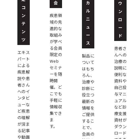
会
カ
ウ
コ
ル
ン
ン
疾患領
ニ
ロ
域の先
テ
ュ
ー
進的な
ン
ー
取組み
ド
ツ
が学べ
ス
る会員
患者さ
エキス
限定の
んへの
製品に
パート
Web
治療の
ついて
による
セミナ
説明に
はもち
疾患解
ーを随
便利な
ろん、
説や患
時開
資料や
治療や
者さん
催。ど
自己投
診断に
へのイ
こでも
与マニ
役立つ
ンタビ
手軽に
ュアル
最新の
ューな
情報収
など診
情報を
ど疾患
集でき
療支援
ご提供
の理解
ま
資材が
するこ
が深ま
す。
ダウン
とで、
る記事
ロード
会員の
や動画